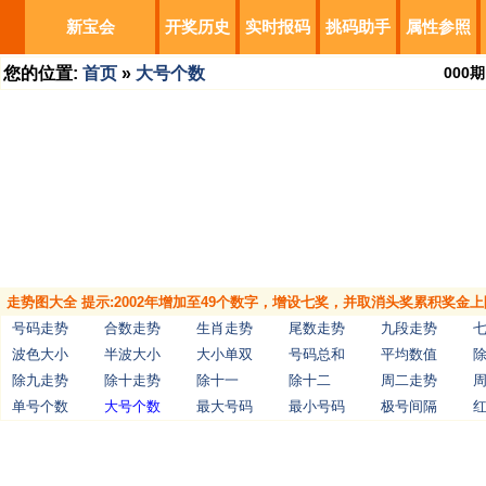
新宝会
开奖历史
实时报码
挑码助手
属性参照
您的位置:
首页
»
大号个数
000
期
走势图大全 提示:2002年增加至49个数字，增设七奖，并取消头奖累积奖金上
号码走势
合数走势
生肖走势
尾数走势
九段走势
波色大小
半波大小
大小单双
号码总和
平均数值
除九走势
除十走势
除十一
除十二
周二走势
单号个数
大号个数
最大号码
最小号码
极号间隔