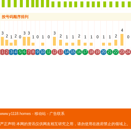
按号码顺序排列
4
3
3
3
3
2
2
2
2
2
1
0
1
0
1
0
1
1
1
1
0
1
1
0
1
2
3
4
5
6
7
8
9
10
11
12
13
14
15
16
17
18
19
20
21
22
23
24
www.y1118.homes
-
移动站
-
广告联系
严正声明:本网的资讯仅供网友相互研究之用，请勿使用在政府禁止的领域上。