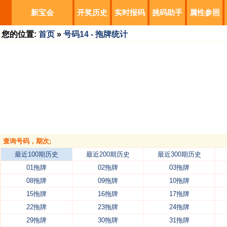
新宝会
开奖历史
实时报码
挑码助手
属性参照
您的位置:
首页
»
号码14 - 拖牌统计
查询号码，期次;
最近100期历史
最近200期历史
最近300期历史
01拖牌
02拖牌
03拖牌
08拖牌
09拖牌
10拖牌
15拖牌
16拖牌
17拖牌
22拖牌
23拖牌
24拖牌
29拖牌
30拖牌
31拖牌