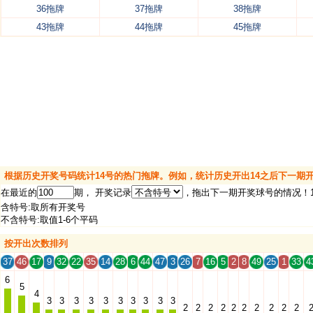
36拖牌
37拖牌
38拖牌
43拖牌
44拖牌
45拖牌
根据历史开奖号码统计14号的热门拖牌。例如，统计历史开出14之后下一期
在最近的
期， 开奖记录
，拖出下一期开奖球号的情况！1
含特号:取所有开奖号
不含特号:取值1-6个平码
按开出次数排列
37
46
17
9
32
22
35
14
28
6
44
47
3
26
7
16
5
2
8
49
25
1
33
4
6
5
4
3
3
3
3
3
3
3
3
3
3
2
2
2
2
2
2
2
2
2
2