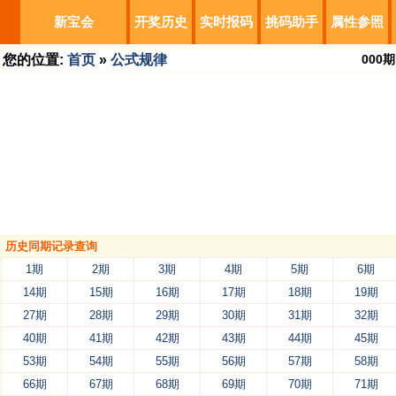
新宝会
开奖历史
实时报码
挑码助手
属性参照
您的位置:
首页
»
公式规律
000
期
历史同期记录查询
1期
2期
3期
4期
5期
6期
14期
15期
16期
17期
18期
19期
27期
28期
29期
30期
31期
32期
40期
41期
42期
43期
44期
45期
53期
54期
55期
56期
57期
58期
66期
67期
68期
69期
70期
71期