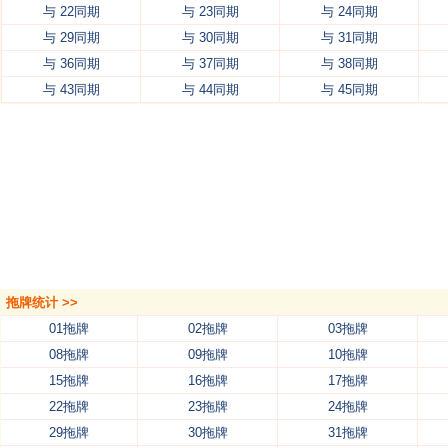
与 22同期
与 23同期
与 24同期
与 29同期
与 30同期
与 31同期
与 36同期
与 37同期
与 38同期
与 43同期
与 44同期
与 45同期
拖牌统计 >>
01拖牌
02拖牌
03拖牌
08拖牌
09拖牌
10拖牌
15拖牌
16拖牌
17拖牌
22拖牌
23拖牌
24拖牌
29拖牌
30拖牌
31拖牌