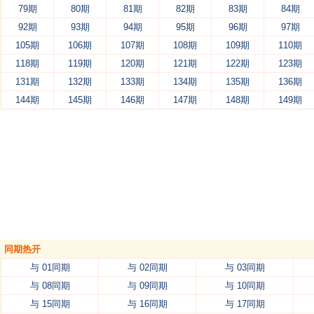
79期
80期
81期
82期
83期
84期
92期
93期
94期
95期
96期
97期
105期
106期
107期
108期
109期
110期
118期
119期
120期
121期
122期
123期
131期
132期
133期
134期
135期
136期
144期
145期
146期
147期
148期
149期
同期热开
与 01同期
与 02同期
与 03同期
与 08同期
与 09同期
与 10同期
与 15同期
与 16同期
与 17同期