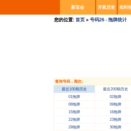
新宝会
开奖历史
实时
您的位置:
首页
»
号码26 - 拖牌统计
查询号码，期次;
最近100期历史
最近200期历史
01拖牌
02拖牌
08拖牌
09拖牌
15拖牌
16拖牌
22拖牌
23拖牌
29拖牌
30拖牌