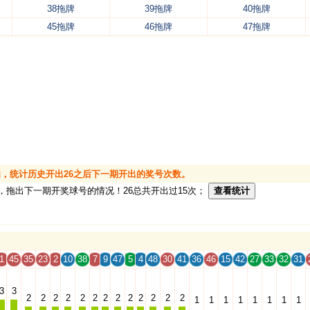
38拖牌
39拖牌
40拖牌
45拖牌
46拖牌
47拖牌
如，统计历史开出26之后下一期开出的奖号次数。
，拖出下一期开奖球号的情况！26总共开出过15次；
查看统计
1
45
35
23
2
10
38
7
9
47
5
4
48
30
41
36
46
15
42
27
33
32
31
3
3
2
2
2
2
2
2
2
2
2
2
2
2
2
1
1
1
1
1
1
1
1