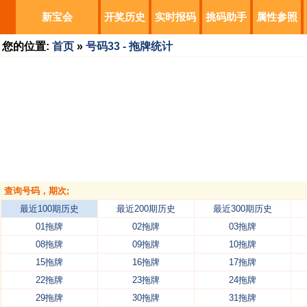
新宝会
开奖历史
实时报码
挑码助手
属性参照
您的位置:
首页
»
号码33 - 拖牌统计
查询号码，期次;
最近100期历史
最近200期历史
最近300期历史
01拖牌
02拖牌
03拖牌
08拖牌
09拖牌
10拖牌
15拖牌
16拖牌
17拖牌
22拖牌
23拖牌
24拖牌
29拖牌
30拖牌
31拖牌