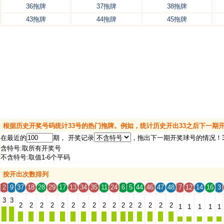
36拖牌
37拖牌
38拖牌
43拖牌
44拖牌
45拖牌
根据历史开奖号码统计33号的热门拖牌。例如，统计历史开出33之后下一期
在最近的
期， 开奖记录
，拖出下一期开奖球号的情况！
含特号:取所有开奖号
不含特号:取值1-6个平码
按开出次数排列
2
9
37
18
28
29
17
13
34
35
11
24
6
5
44
46
47
48
7
12
14
16
3
3
3
2
2
2
2
2
2
2
2
2
2
2
2
2
2
2
2
1
1
1
1
1