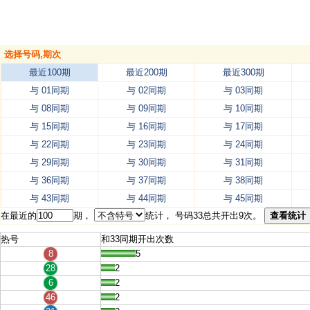
选择号码,期次
最近100期
最近200期
最近300期
与 01同期
与 02同期
与 03同期
与 08同期
与 09同期
与 10同期
与 15同期
与 16同期
与 17同期
与 22同期
与 23同期
与 24同期
与 29同期
与 30同期
与 31同期
与 36同期
与 37同期
与 38同期
与 43同期
与 44同期
与 45同期
在最近的
期，
统计， 号码33总共开出9次。
查看统计
热号
和33同期开出次数
8
5
28
2
6
2
46
2