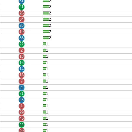
31
2
11
2
23
2
34
2
26
2
19
2
36
2
22
1
2
1
18
1
16
1
14
1
13
1
7
1
4
1
21
1
25
1
1
1
29
1
45
1
44
1
40
1