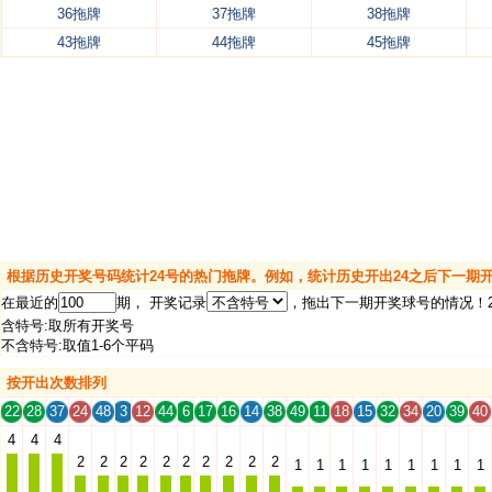
36拖牌
37拖牌
38拖牌
43拖牌
44拖牌
45拖牌
根据历史开奖号码统计24号的热门拖牌。例如，统计历史开出24之后下一期
在最近的
期， 开奖记录
，拖出下一期开奖球号的情况！
含特号:取所有开奖号
不含特号:取值1-6个平码
按开出次数排列
22
28
37
24
48
3
12
44
6
17
16
14
38
49
11
18
15
32
34
20
39
40
4
4
4
2
2
2
2
2
2
2
2
2
2
1
1
1
1
1
1
1
1
1