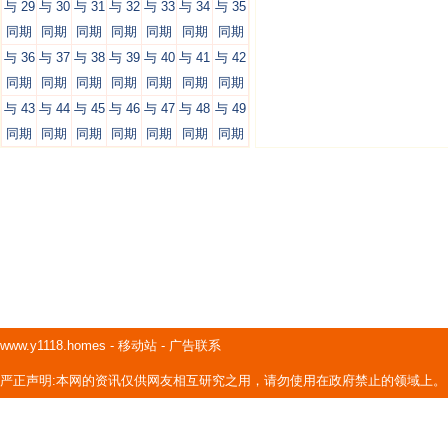
与 29
与 30
与 31
与 32
与 33
与 34
与 35
同期
同期
同期
同期
同期
同期
同期
与 36
与 37
与 38
与 39
与 40
与 41
与 42
同期
同期
同期
同期
同期
同期
同期
与 43
与 44
与 45
与 46
与 47
与 48
与 49
同期
同期
同期
同期
同期
同期
同期
www.y1118.homes
-
移动站
-
广告联系
严正声明:本网的资讯仅供网友相互研究之用，请勿使用在政府禁止的领域上。