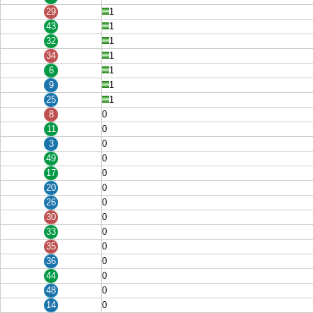
29
1
43
1
32
1
34
1
6
1
9
1
25
1
8
0
11
0
3
0
49
0
17
0
20
0
26
0
30
0
33
0
35
0
36
0
44
0
48
0
14
0