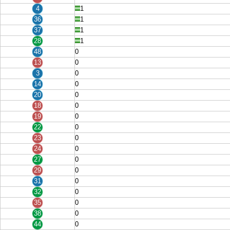
4
1
36
1
37
1
28
1
48
0
13
0
3
0
14
0
20
0
18
0
19
0
22
0
23
0
24
0
27
0
29
0
31
0
32
0
35
0
38
0
44
0