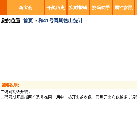
新宝会
开奖历史
实时报码
挑码助手
属性参照
您的位置:
首页
»
和41号同期热出统计
简要说明:
二码同期热开统计
二码同期开是指两个奖号在同一期中一起开出的次数，同期开出次数越多，说