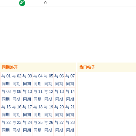
49
0
同期热开
热门帖子
与 01
与 02
与 03
与 04
与 05
与 06
与 07
同期
同期
同期
同期
同期
同期
同期
与 08
与 09
与 10
与 11
与 12
与 13
与 14
同期
同期
同期
同期
同期
同期
同期
与 15
与 16
与 17
与 18
与 19
与 20
与 21
同期
同期
同期
同期
同期
同期
同期
与 22
与 23
与 24
与 25
与 26
与 27
与 28
同期
同期
同期
同期
同期
同期
同期