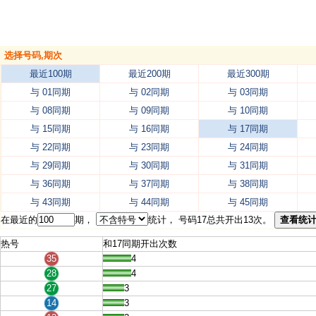
选择号码,期次
最近100期
最近200期
最近300期
与 01同期
与 02同期
与 03同期
与 08同期
与 09同期
与 10同期
与 15同期
与 16同期
与 17同期
与 22同期
与 23同期
与 24同期
与 29同期
与 30同期
与 31同期
与 36同期
与 37同期
与 38同期
与 43同期
与 44同期
与 45同期
在最近的
期，
统计， 号码17总共开出13次。
查看统
热号
和17同期开出次数
35
4
28
4
27
3
14
3