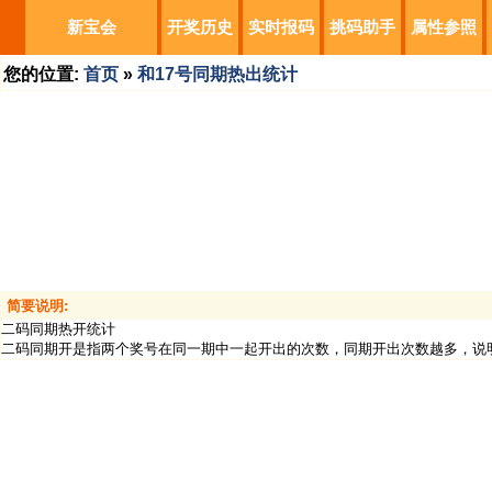
新宝会
开奖历史
实时报码
挑码助手
属性参照
您的位置:
首页
»
和17号同期热出统计
简要说明:
二码同期热开统计
二码同期开是指两个奖号在同一期中一起开出的次数，同期开出次数越多，说