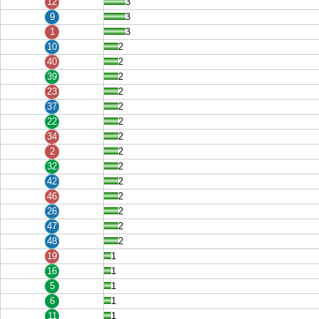
12
3
9
3
1
3
10
2
40
2
39
2
23
2
37
2
22
2
34
2
2
2
32
2
42
2
46
2
26
2
47
2
48
2
19
1
16
1
5
1
6
1
11
1