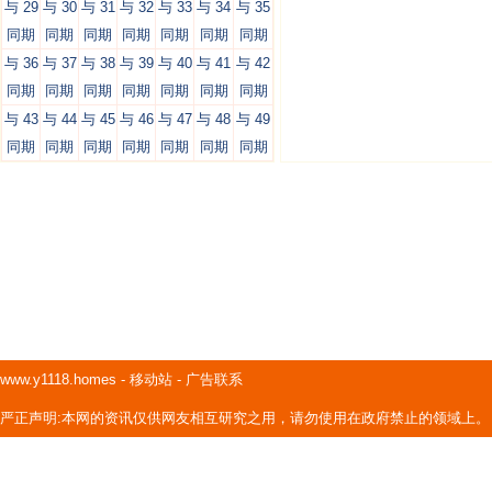
与 29
与 30
与 31
与 32
与 33
与 34
与 35
同期
同期
同期
同期
同期
同期
同期
与 36
与 37
与 38
与 39
与 40
与 41
与 42
同期
同期
同期
同期
同期
同期
同期
与 43
与 44
与 45
与 46
与 47
与 48
与 49
同期
同期
同期
同期
同期
同期
同期
www.y1118.homes
-
移动站
-
广告联系
严正声明:本网的资讯仅供网友相互研究之用，请勿使用在政府禁止的领域上。