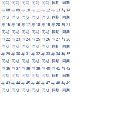
同期
同期
同期
同期
同期
同期
同期
与 08
与 09
与 10
与 11
与 12
与 13
与 14
同期
同期
同期
同期
同期
同期
同期
与 15
与 16
与 17
与 18
与 19
与 20
与 21
同期
同期
同期
同期
同期
同期
同期
与 22
与 23
与 24
与 25
与 26
与 27
与 28
同期
同期
同期
同期
同期
同期
同期
与 29
与 30
与 31
与 32
与 33
与 34
与 35
同期
同期
同期
同期
同期
同期
同期
与 36
与 37
与 38
与 39
与 40
与 41
与 42
同期
同期
同期
同期
同期
同期
同期
与 43
与 44
与 45
与 46
与 47
与 48
与 49
同期
同期
同期
同期
同期
同期
同期