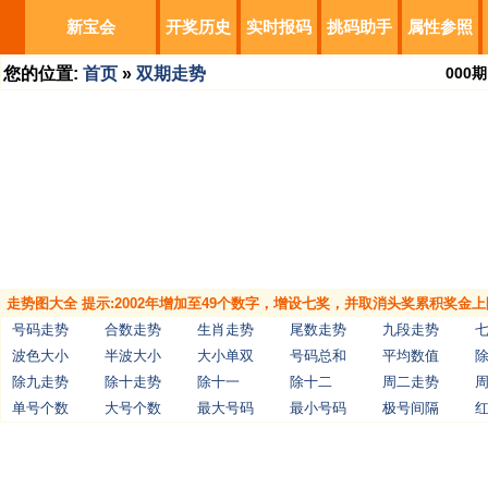
新宝会
开奖历史
实时报码
挑码助手
属性参照
您的位置:
首页
»
双期走势
000
期
走势图大全 提示:2002年增加至49个数字，增设七奖，并取消头奖累积奖金上
号码走势
合数走势
生肖走势
尾数走势
九段走势
波色大小
半波大小
大小单双
号码总和
平均数值
除九走势
除十走势
除十一
除十二
周二走势
单号个数
大号个数
最大号码
最小号码
极号间隔