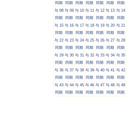
同期
同期
同期
同期
同期
同期
同期
与 08
与 09
与 10
与 11
与 12
与 13
与 14
同期
同期
同期
同期
同期
同期
同期
与 15
与 16
与 17
与 18
与 19
与 20
与 21
同期
同期
同期
同期
同期
同期
同期
与 22
与 23
与 24
与 25
与 26
与 27
与 28
同期
同期
同期
同期
同期
同期
同期
与 29
与 30
与 31
与 32
与 33
与 34
与 35
同期
同期
同期
同期
同期
同期
同期
与 36
与 37
与 38
与 39
与 40
与 41
与 42
同期
同期
同期
同期
同期
同期
同期
与 43
与 44
与 45
与 46
与 47
与 48
与 49
同期
同期
同期
同期
同期
同期
同期