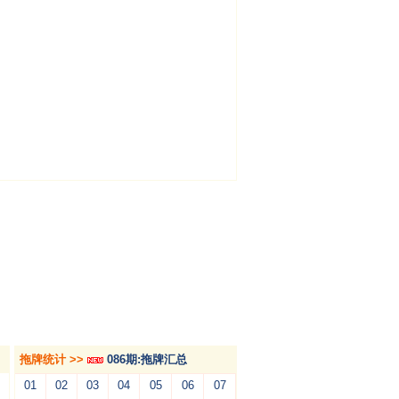
拖牌统计 >>
086期:拖牌汇总
01
02
03
04
05
06
07