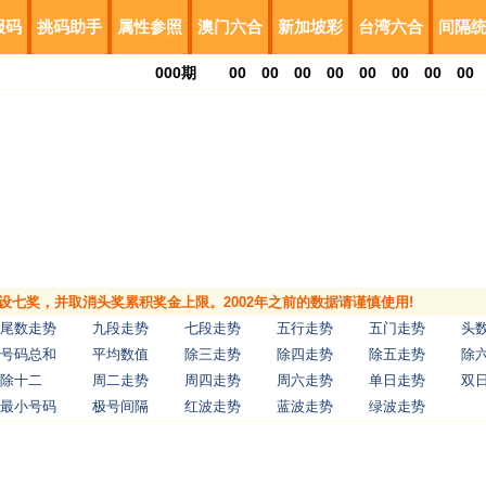
报码
挑码助手
属性参照
澳门六合
新加坡彩
台湾六合
间隔
000
期
00
00
00
00
00
00
00
00
，增设七奖，并取消头奖累积奖金上限。2002年之前的数据请谨慎使用!
尾数走势
九段走势
七段走势
五行走势
五门走势
头
号码总和
平均数值
除三走势
除四走势
除五走势
除
除十二
周二走势
周四走势
周六走势
单日走势
双
最小号码
极号间隔
红波走势
蓝波走势
绿波走势