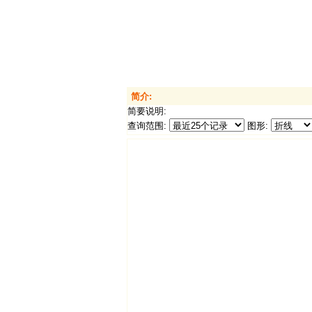
简介:
简要说明:
查询范围:
图形: