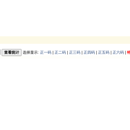
查看统计
选择显示:
正一码
|
正二码
|
正三码
|
正四码
|
正五码
|
正六码
|