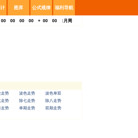
统计
图库
公式规律
福利导航
00
00
00
00
+
00
00
:
月
周
数走势
波色走势
波色单双
六走势
除七走势
除八走势
日走势
单期走势
双期走势