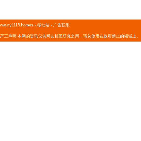
www.y1118.homes
-
移动站
-
广告联系
严正声明:本网的资讯仅供网友相互研究之用，请勿使用在政府禁止的领域上。