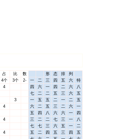
占
比
数
形
态
排
列
4个
3个
2-
一
二
三
四
五
六
特
4
四
六
一
四
二
六
八
七
二
二
五
三
六
五
3
一
五
五
二
一
二
五
4
六
二
五
三
二
六
一
五
四
八
六
六
一
四
4
三
二
二
七
三
一
八
七
七
三
六
五
一
二
4
五
二
四
五
三
四
五
七
六
二
五
一
七
六