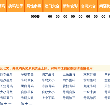
报码
挑码助手
属性参照
澳门六合
新加坡彩
台湾六合
间隔
000
期
00
00
00
00
00
00
00
00
，增设七奖，并取消头奖累积奖金上限。2002年之前的数据请谨慎使用!
四季生肖
琴棋书画
四方生肖
三色生肖
家禽野兽
单
朝夕生肖
号码单双
号码大小
内外围码
前后落码
左
长短号码
黑白号码
冷热号码
爱恨号码
顺逆号码
天
大小尾数
合数单双
合数大小
号码合数
十全十美
号
号码五门
号码头数
上中下码
号码除三
号码除四
号
除 十 一
除 十 二