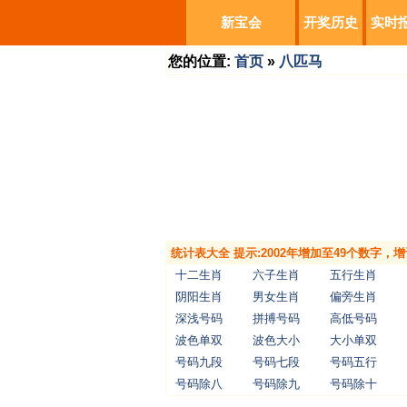
新宝会
开奖历史
实时
您的位置:
首页
»
八匹马
统计表大全 提示:2002年增加至49个数字
十二生肖
六子生肖
五行生肖
阴阳生肖
男女生肖
偏旁生肖
深浅号码
拼搏号码
高低号码
波色单双
波色大小
大小单双
号码九段
号码七段
号码五行
号码除八
号码除九
号码除十