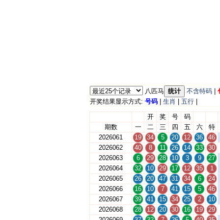
八匹马
统计
不含特码
|
开奖结果显示方式:
号码
|
生肖
|
五行
|
开
奖
号
码
期数
一
二
三
四
五
六
特
2026061
19
34
5
20
12
36
46
2026062
40
8
11
26
14
33
30
2026063
6
29
28
10
3
9
27
2026064
32
10
29
17
12
35
1
2026065
26
20
47
31
34
6
24
2026066
16
10
7
41
15
5
46
2026067
39
41
15
34
25
2
10
2026068
28
12
20
30
16
19
29
2026069
37
32
7
26
5
40
35