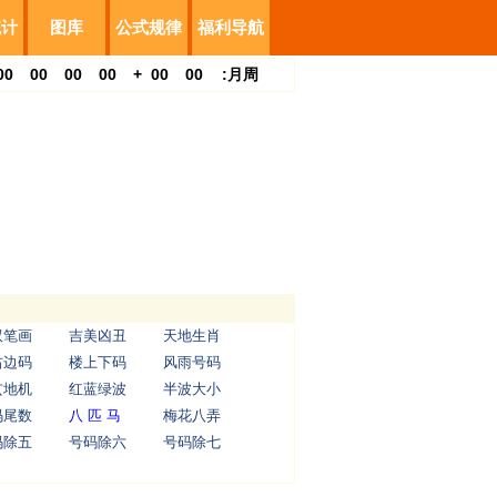
统计
图库
公式规律
福利导航
00
00
00
00
+
00
00
:
月
周
双笔画
吉美凶丑
天地生肖
右边码
楼上下码
风雨号码
玄地机
红蓝绿波
半波大小
码尾数
八 匹 马
梅花八弄
码除五
号码除六
号码除七