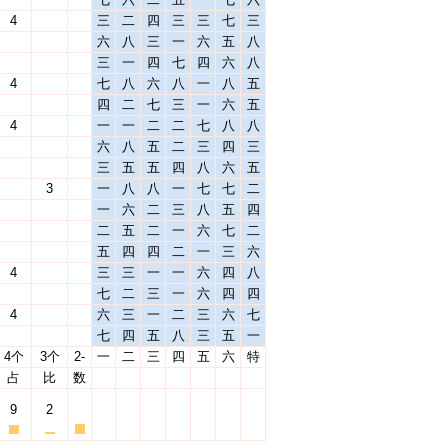
4
三
二
四
三
三
七
三
六
八
三
一
六
五
八
三
一
四
七
四
六
八
4
七
八
六
八
一
八
五
四
二
七
三
一
六
五
4
一
一
二
二
七
八
八
六
八
五
二
三
四
三
三
五
五
四
八
六
五
3
一
八
八
一
七
七
二
一
六
二
三
八
五
四
二
五
二
一
六
七
二
五
四
四
二
一
三
六
4
三
三
一
一
六
四
八
七
二
三
一
六
四
四
4
六
三
一
二
三
六
七
七
四
五
八
三
五
一
4个
3个
2-
一
二
三
四
五
六
特
占
比
数
9
2