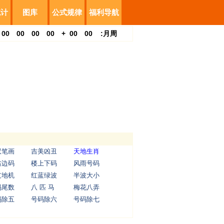
统计
图库
公式规律
福利导航
00
00
00
00
+
00
00
:
月
周
双笔画
吉美凶丑
天地生肖
右边码
楼上下码
风雨号码
玄地机
红蓝绿波
半波大小
码尾数
八 匹 马
梅花八弄
码除五
号码除六
号码除七