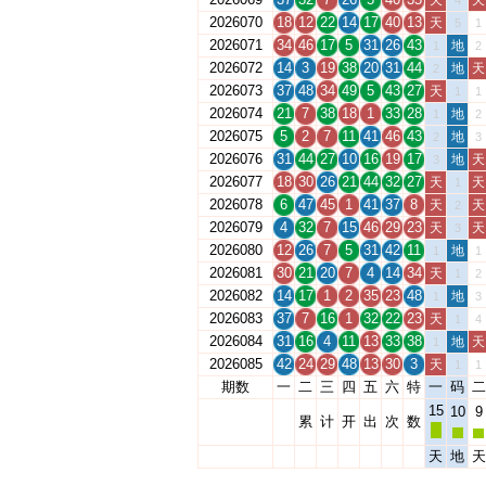
天
天
4
2026070
18
12
22
14
17
40
13
天
5
1
2026071
34
46
17
5
31
26
43
地
1
2
2026072
14
3
19
38
20
31
44
地
天
2
2026073
37
48
34
49
5
43
27
天
1
1
2026074
21
7
38
18
1
33
28
地
1
2
2026075
5
2
7
11
41
46
43
地
2
3
2026076
31
44
27
10
16
19
17
地
天
3
2026077
18
30
26
21
44
32
27
天
天
1
2026078
6
47
45
1
41
37
8
天
天
2
2026079
4
32
7
15
46
29
23
天
天
3
2026080
12
26
7
5
31
42
11
地
1
1
2026081
30
21
20
7
4
14
34
天
1
2
2026082
14
17
1
2
35
23
48
地
1
3
2026083
37
7
16
1
32
22
23
天
1
4
2026084
31
16
4
11
13
33
38
地
天
1
2026085
42
24
29
48
13
30
3
天
1
1
期数
一
二
三
四
五
六
特
一
码
二
15
10
9
累
计
开
出
次
数
天
地
天