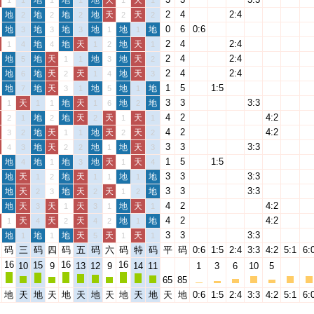
地
地
地
天
天
1
1
1
1
1
1
2
4
2:4
地
地
地
地
天
天
2
2
2
2
2
0
6
0:6
地
地
地
地
地
地
3
3
3
1
1
2
4
2:4
地
地
天
地
天
1
4
4
1
2
1
2
4
2:4
地
地
天
地
地
天
5
1
1
3
2
2
4
2:4
地
地
天
天
地
天
6
2
1
4
3
1
5
1:5
地
地
天
地
地
地
7
3
1
5
1
3
3
3:3
天
地
天
地
地
1
1
1
1
6
2
4
2
4:2
地
地
天
天
天
2
1
2
2
1
1
4
2
4:2
地
天
地
天
天
3
2
1
1
2
2
3
3
3:3
地
天
地
地
天
4
3
2
2
1
3
1
5
1:5
地
地
地
地
天
天
4
1
3
1
4
3
3
3:3
地
天
地
天
地
地
1
2
1
1
1
3
3
3:3
地
天
地
天
天
地
2
3
2
1
2
4
2
4:2
地
天
天
天
地
天
3
1
3
1
1
4
2
4:2
天
天
天
地
地
1
4
2
4
2
1
3
3
3:3
地
地
地
天
天
天
1
1
5
1
1
码
三
码
四
码
五
码
六
码
特
码
平
码
0:6
1:5
2:4
3:3
4:2
5:1
6:
16
16
16
15
10
9
13
12
9
14
11
1
3
6
10
5
65
85
地
天
地
天
地
天
地
天
地
天
地
天
地
0:6
1:5
2:4
3:3
4:2
5:1
6: