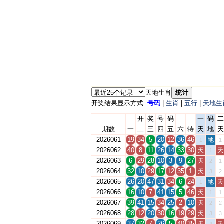
天地生肖
统计
开奖结果显示方式:
号码
|
生肖
|
五行
|
天地生
开
奖
号
码
一
码
二
期数
一
二
三
四
五
六
特
天
地
天
2026061
19
34
5
20
12
36
46
地
1
1
2026062
40
8
11
26
14
33
30
天
天
1
2026063
6
29
28
10
3
9
27
天
2
1
2026064
32
10
29
17
12
35
1
天
3
2
2026065
26
20
47
31
34
6
24
地
天
1
2026066
16
10
7
41
15
5
46
天
1
1
2026067
39
41
15
34
25
2
10
天
2
2
2026068
28
12
20
30
16
19
29
天
3
3
2026069
37
32
7
26
5
40
35