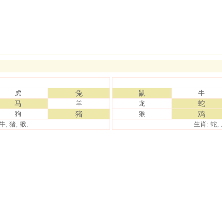
兔
鼠
虎
牛
马
蛇
羊
龙
猪
鸡
狗
猴
牛, 猪, 猴,
生肖: 蛇, 