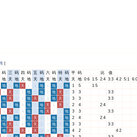
肖
|
码
三
码
四
码
五
码
六
码
特
码
平
码
比
值
地
天
地
天
地
天
地
天
地
天
地
天
地
0:6
1:5
2:4
3:3
4:2
5:1
6:
1
5
1:5
地
地
天
地
地
地
1
1
1
1
1
3
3
3:3
天
地
地
地
天
1
1
1
2
2
1
3
3
3:3
地
天
地
天
地
天
2
2
1
3
2
2
4
2:4
地
地
地
地
天
天
1
3
1
1
3
3
3
3:3
天
地
地
天
地
1
1
4
2
2
1
2
4
2:4
地
地
地
天
地
地
1
5
1
1
2
3
3
3:3
地
天
地
天
地
地
1
6
2
2
3
4
2
4:2
地
天
天
天
地
地
2
1
3
3
4
3
3
3:3