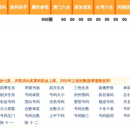
报码
挑码助手
属性参照
澳门六合
新加坡彩
台湾六合
间隔
000
期
00
00
00
00
00
00
00
00
，增设七奖，并取消头奖累积奖金上限。2002年之前的数据请谨慎使用!
四季生肖
琴棋书画
四方生肖
三色生肖
家禽野兽
单
朝夕生肖
号码单双
号码大小
内外围码
前后落码
左
长短号码
黑白号码
冷热号码
爱恨号码
顺逆号码
天
大小尾数
合数单双
合数大小
号码合数
十全十美
号
号码五门
号码头数
上中下码
号码除三
号码除四
号
除 十 一
除 十 二