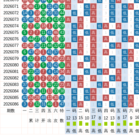
高
高
低
低
高
低
4
1
1
1
1
2
2026071
34
46
17
5
31
26
43
高
低
高
低
低
高
5
1
1
2
1
1
2026072
14
3
19
38
20
31
44
低
低
高
低
低
低
1
2
2
3
2
1
2026073
37
48
34
49
5
43
27
高
高
高
低
低
低
1
1
3
4
3
2
2026074
21
7
38
18
1
33
28
低
高
低
高
高
低
1
2
1
1
1
3
2026075
5
2
7
11
41
46
43
低
低
高
低
低
低
2
1
1
1
1
4
2026076
31
44
27
10
16
19
17
低
高
高
高
低
高
3
1
2
1
2
1
2026077
18
30
26
21
44
32
27
高
高
高
低
高
低
1
2
3
1
1
1
2026078
6
47
45
1
41
37
8
低
高
高
高
低
高
1
3
4
1
1
1
2026079
4
32
7
15
46
29
23
高
低
高
低
低
高
1
1
5
1
2
2
2026080
12
26
7
5
31
42
11
高
高
高
低
低
低
2
1
6
2
3
1
2026081
30
21
20
7
4
14
34
高
低
低
高
高
低
3
1
1
1
1
2
2026082
14
17
1
2
35
23
48
低
高
高
低
高
低
1
1
1
1
2
3
2026083
37
7
16
1
32
22
23
高
高
低
高
低
低
1
2
1
1
1
4
2026084
31
16
4
11
13
33
38
低
低
高
低
低
低
1
1
1
1
2
5
2026085
42
24
29
48
13
30
3
低
低
高
高
低
高
2
2
2
1
3
1
2026086
3
7
32
31
49
1
47
低
高
低
低
低
高
3
1
1
1
4
2
期数
一
二
三
四
五
六
特
一
码
二
码
三
码
四
码
五
码
六
17
17
1
15
12
13
10
8
12
13
8
9
累
计
开
出
次
数
高
低
高
低
高
低
高
低
高
低
高