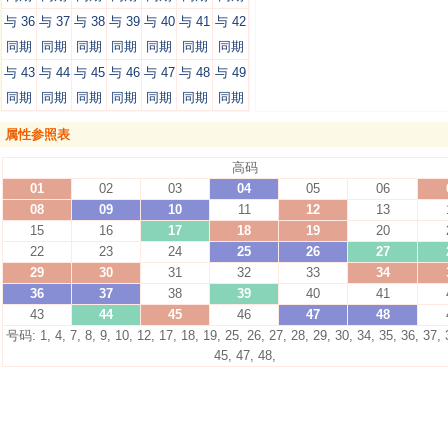
与 36
与 37
与 38
与 39
与 40
与 41
与 42
同期
同期
同期
同期
同期
同期
同期
与 43
与 44
与 45
与 46
与 47
与 48
与 49
同期
同期
同期
同期
同期
同期
同期
属性参照表
高码
01
02
03
04
05
06
08
09
10
11
12
13
15
16
17
18
19
20
22
23
24
25
26
27
29
30
31
32
33
34
36
37
38
39
40
41
43
44
45
46
47
48
号码: 1, 4, 7, 8, 9, 10, 12, 17, 18, 19, 25, 26, 27, 28, 29, 30, 34, 35, 36, 37, 
45, 47, 48,