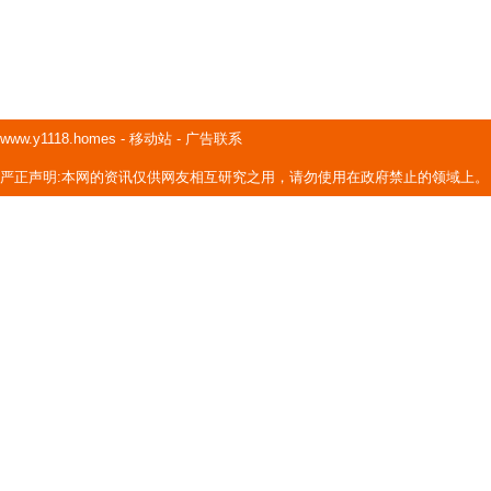
www.y1118.homes
-
移动站
-
广告联系
严正声明:本网的资讯仅供网友相互研究之用，请勿使用在政府禁止的领域上。