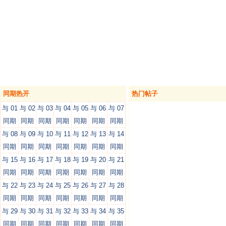
同期热开
热门帖子
与 01
与 02
与 03
与 04
与 05
与 06
与 07
同期
同期
同期
同期
同期
同期
同期
与 08
与 09
与 10
与 11
与 12
与 13
与 14
同期
同期
同期
同期
同期
同期
同期
与 15
与 16
与 17
与 18
与 19
与 20
与 21
同期
同期
同期
同期
同期
同期
同期
与 22
与 23
与 24
与 25
与 26
与 27
与 28
同期
同期
同期
同期
同期
同期
同期
与 29
与 30
与 31
与 32
与 33
与 34
与 35
同期
同期
同期
同期
同期
同期
同期