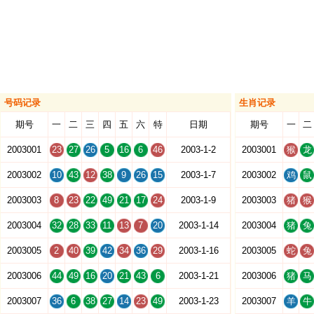
号码记录
生肖记录
期号
一
二
三
四
五
六
特
日期
期号
一
二
2003001
23
27
26
5
16
6
46
2003-1-2
2003001
猴
龙
2003002
10
43
12
38
9
26
15
2003-1-7
2003002
鸡
鼠
2003003
8
23
22
49
21
17
24
2003-1-9
2003003
猪
猴
2003004
32
28
33
11
13
7
20
2003-1-14
2003004
猪
兔
2003005
2
40
39
42
34
36
29
2003-1-16
2003005
蛇
兔
2003006
44
49
16
20
21
43
6
2003-1-21
2003006
猪
马
2003007
36
6
38
27
14
23
49
2003-1-23
2003007
羊
牛