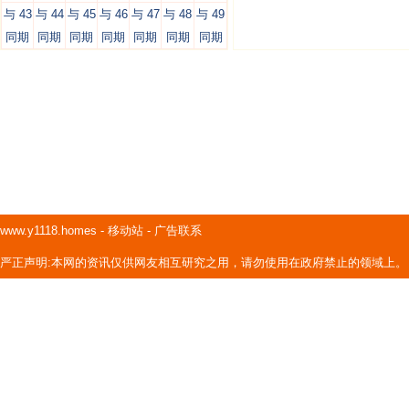
与 43
与 44
与 45
与 46
与 47
与 48
与 49
同期
同期
同期
同期
同期
同期
同期
www.y1118.homes
-
移动站
-
广告联系
严正声明:本网的资讯仅供网友相互研究之用，请勿使用在政府禁止的领域上。